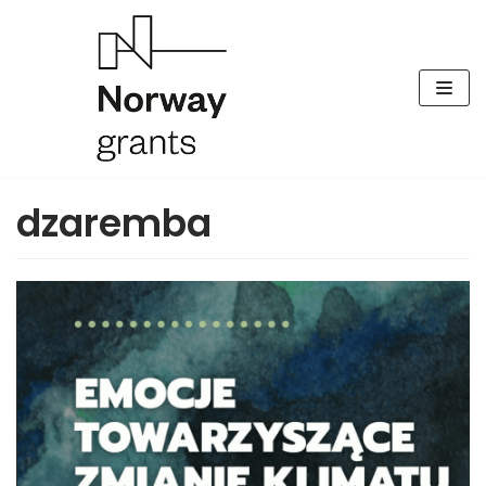
Skocz
do
treści
dzaremba