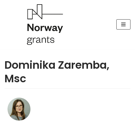
Skocz
do
treści
Dominika Zaremba,
Msc