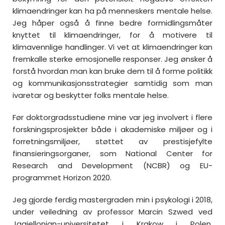
klimaendringer kan ha på menneskers mentale helse.
Jeg håper også å finne bedre formidlingsmåter
knyttet til klimaendringer, for å motivere til
klimavennlige handlinger. Vi vet at klimaendringer kan
fremkalle sterke emosjonelle responser. Jeg ønsker å
forstå hvordan man kan bruke dem til å forme politikk
og kommunikasjonsstrategier samtidig som man
ivaretar og beskytter folks mentale helse.
Før doktorgradsstudiene mine var jeg involvert i flere
forskningsprosjekter både i akademiske miljøer og i
forretningsmiljøer, støttet av prestisjefylte
finansieringsorganer, som National Center for
Research and Development (NCBR) og EU-
programmet Horizon 2020.
Jeg gjorde ferdig mastergraden min i psykologi i 2018,
under veiledning av professor Marcin Szwed ved
Jagiellonian-universitetet i Krakow i Polen.