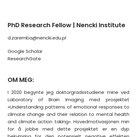
PhD Research Fellow | Nencki Institute
d.zaremba@nencki.edu.pl
Google Scholar
ResearchGate
OM MEG:
I 2020 begynte jeg doktorgradsstudiene mine ved
Laboratory of Brain Imaging med prosjektet
«Understanding patterns of emotional responses to
climate change and their relation to mental health
and climate action taking». Hovedmotivasjonen min
for å jobbe med dette prosjektet er en dyp
bekymring for den potensielt negative effekten