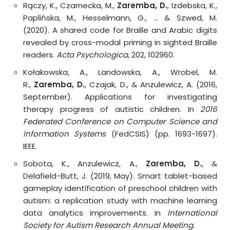
Rączy, K., Czarnecka, M.,
Zaremba, D.
, Izdebska, K.,
Paplińska, M., Hesselmann, G., … & Szwed, M.
(2020).
A shared code for Braille and Arabic digits
revealed by cross-modal priming in sighted Braille
readers.
Acta Psychologica
, 202, 102960.
Kołakowska, A., Landowska, A., Wrobel, M.
R.,
Zaremba, D.
, Czajak, D., & Anzulewicz, A. (2016,
September).
Applications for investigating
therapy progress of autistic children.
In
2016
Federated Conference on Computer Science and
Information Systems
(FedCSIS) (pp. 1693-1697).
IEEE.
Sobota, K., Anzulewicz, A.,
Zaremba, D.
, &
Delafield-Butt, J. (2019, May).
Smart tablet-based
gameplay identification of preschool children with
autism: a replication study with machine learning
data analytics improvements.
In
International
Society for Autism Research Annual Meeting.