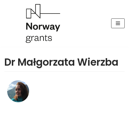
Skocz
do
treści
Dr Małgorzata Wierzba