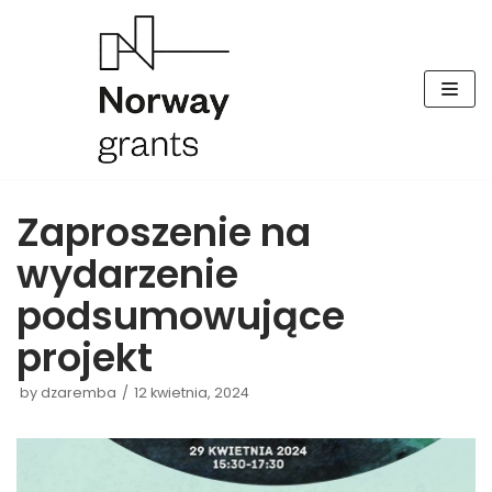
Skocz
do
treści
Zaproszenie na
wydarzenie
podsumowujące
projekt
by
dzaremba
12 kwietnia, 2024